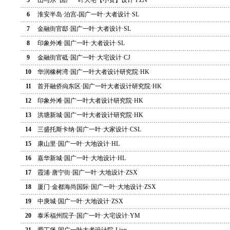
5
山与尔 ·国广一叶大宅【小资】设计·PZN
6
淮安半岛·泊宫-国广一叶·大者设计·SL
7
金融街官邸·国广一叶·大者设计·SL
8
印象外滩·国广一叶·大者设计·SL
9
金融街官砥·国广一叶·大宅设计·CJ
10
华润橡树湾·国广一叶大者设计研究院·HK
11
首开融侨尙东区·国广一叶大者设计研究院·HK
12
印象外滩·国广一叶大者设计研究院·HK
13
洪塘新城·国广一叶大者设计研究院·HK
14
三盛托斯卡纳·国广一叶·大家设计·CSL
15
康山里·国广一叶·大地设计·HL
16
嘉华新城·国广一叶·大地设计·HL
17
霞浦·唐宁街·国广一叶·大地设计·ZSX
18
厦门·金都海尚国际·国广一叶·大地设计·ZSX
19
中庚城·国广一叶·大地设计·ZSX
20
泰禾福州院子·国广一叶·大宅设计·YM