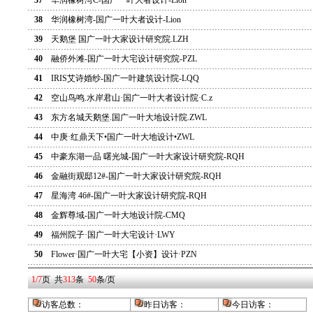
37
华润橡树湾C-国广一叶大者设计-Lion
38
华润橡树湾-国广一叶大者设计-Lion
39
天鹅堡 国广一叶大家设计研究院.LZH
40
融侨外滩-国广一叶大宅设计研究院-PZL
41
IRIS艾诗婚纱-国广一叶建筑设计院-LQQ
42
空山鸟鸣.水岸君山·国广一叶大者设计院·C.z
43
东方名城天鹅堡.国广一叶大地设计院.ZWL
44
中庚·红鼎天下•国广一叶大地设计•ZWL
45
中豪东湖一品 曙光城-国广一叶大家设计研究院-RQH
46
金融街观邸12#-国广一叶大家设计研究院-RQH
47
星海湾 46#-国广一叶大家设计研究院-RQH
48
金辉尊域-国广一叶大地设计院-CMQ
49
福州院子·国广一叶大宅设计·LWY
50
Flower·国广一叶大宅【小资】设计·PZN
1/7
页
共
313
条
50
条/页
访客总数：
昨日访客：
今日访客
：