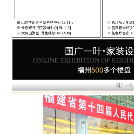
※
山东学府壹号院营销中心[19-11-3]
※
长汀新天地休闲会
※
长乐壹号书院营销中心[19-11-3]
※
贵富郡会所[19-
※
太姥山聚创1号售楼部[18-12-30]
※
某餐厅会所[18-1
国广一