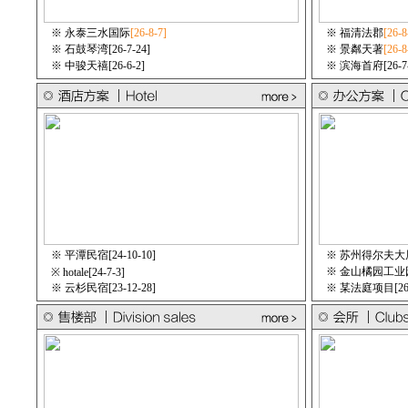
※
永泰三水国际
[26-8-7]
※
福清法郡
[26-8
※
石鼓琴湾[26-7-24]
※
景粼天著
[26-8
※
中骏天禧[26-6-2]
※
滨海首府[26-7-
※
平潭民宿[24-10-10]
※
苏州得尔夫大厦[2
※
金山橘园工业园某
※
hotale[24-7-3]
※
云杉民宿[23-12-28]
※
某法庭项目[26-