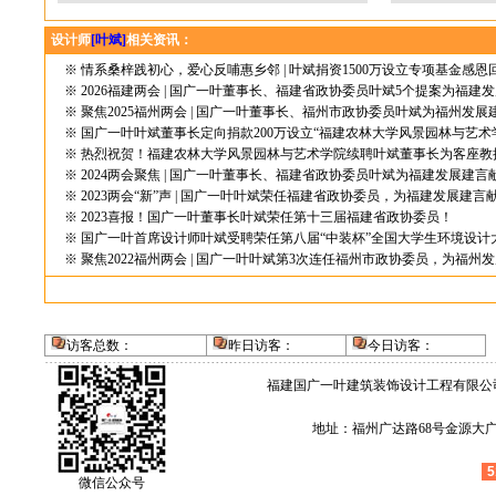
设计师
[叶斌]
相关资讯：
※
情系桑梓践初心，爱心反哺惠乡邻 | 叶斌捐资1500万设立专项基金感恩
※
2026福建两会 | 国广一叶董事长、福建省政协委员叶斌5个提案为福建
※
聚焦2025福州两会 | 国广一叶董事长、福州市政协委员叶斌为福州发展
※
国广一叶叶斌董事长定向捐款200万设立“福建农林大学风景园林与艺术
※
热烈祝贺！福建农林大学风景园林与艺术学院续聘叶斌董事长为客座教
※
2024两会聚焦 | 国广一叶董事长、福建省政协委员叶斌为福建发展建言
※
2023两会“新”声 | 国广一叶叶斌荣任福建省政协委员，为福建发展建言
※
2023喜报！国广一叶董事长叶斌荣任第十三届福建省政协委员！
※
国广一叶首席设计师叶斌受聘荣任第八届“中装杯”全国大学生环境设计
※
聚焦2022福州两会 | 国广一叶叶斌第3次连任福州市政协委员，为福州
访客总数：
昨日访客：
今日访客
：
福建国广一叶建筑装饰设计工程有限公
地址：福州广达路68号金源大广场4层
5
微信公众号