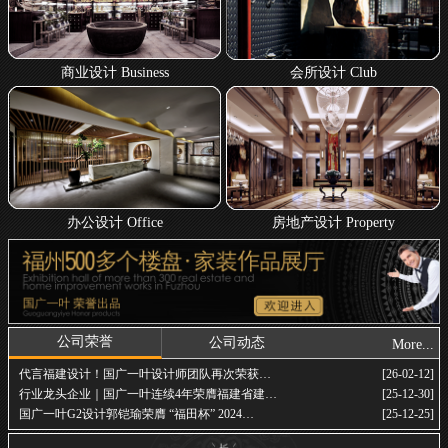
商业设计 Business
会所设计 Club
办公设计 Office
房地产设计 Property
公司荣誉
公司动态
More...
代言福建设计！国广一叶设计师团队再次荣获…
[26-02-12]
行业龙头企业｜国广一叶连续4年荣膺福建省建…
[25-12-30]
国广一叶G2设计郭铠瑜荣膺 “福田杯” 2024…
[25-12-25]