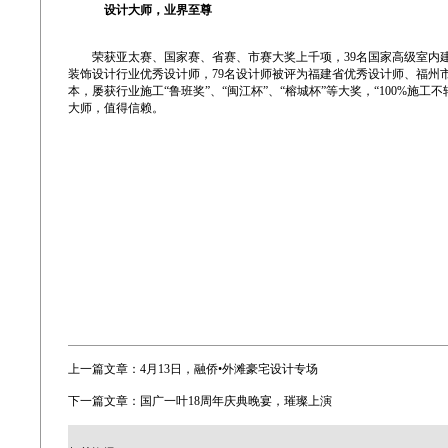
设计大师，业界至尊
荣获亚太赛、国家赛、省赛、市赛大奖上千项，39名国家高级室内建
装饰设计行业优秀设计师，79名设计师被评为福建省优秀设计师、福州市
本，屡获行业施工“鲁班奖”、“闽江杯”、“榕城杯”等大奖，“100%
大师，值得信赖。
上一篇文章：
4月13日，融侨•外滩豪宅设计专场
下一篇文章：
国广一叶18周年庆典晚宴，璀璨上演