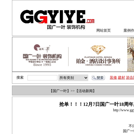
网站首页
案例
搜索
装修
建材
游击
【
国广一叶
】>>【
活动新闻】
抢单！！！12月7日国广一叶18
http://www.gg
不
国广一