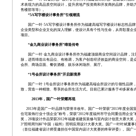
术表现力的高品质空间设计，提升房地产投资商和开发商的品牌，并助力
售楼部等等）。
“5A写字楼设计事务所”引领潮流
国广一叶·5A写字楼设计事务所作为福建高端写字楼设计标志性品牌
企业类型和企业文化的深入理解，使设计具有个性与生命，从而彰显企业
项目。
“金九商业设计事务所”缔造传奇
国广一叶·金九商业设计事务所作为福建顶级商业空间设计品牌，注重
脉，进而缔造出有品位、有格调，为客户创造经济效益的商业空间，是众
会所、商场店面、餐饮酒楼、娱乐休闲场所、展厅。
“1号会所设计事务所”开启新境界
国广一叶·1号会所设计事务所作为福建高端会所设计的引领性品牌，
致，营造一种精致、尊享的会所生活方式。目前已累计服务于40多家各
2013年，国广一叶荣耀再现
2013年是国广一叶品牌与荣誉丰收年。国广一叶荣获“2013年度全国室
住宅装饰行业十强企业”称号，荣获“2012年度福州市守合同重信用企
奖，28项设计作品荣获2012年福建省建筑装修与室内设计创意大赛大奖，
3“照明周刊杯”中国（福州）照明应用设计大赛大奖。国广一叶叶斌董事长
（首位福建省设计师受邀担任中国室内设计大奖赛的终审评委）。国广一