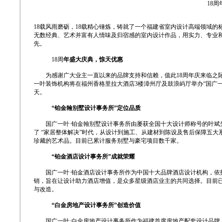
18
18载风雨磨砺，18载精心锤炼，铸就了一个福建省室内设计高端领域的
无数经典、艺术并富有人情味及归宿感的室内设计作品，用实力、专业和
先。
18周
年盛大庆典，惊天优惠
为感谢广大业主一直以来的品牌支持和信赖，值此18周年庆来临之际，国广一
一叶装饰机构将在福州香格里拉大酒店3楼漳州厅及鼓浪屿厅举办“国广一
天。
“铂金翰别墅设计事务所”定位品质
国广一叶·铂金翰别墅设计事务所由屡获全国十大设计师称号的叶斌先
了 “家居整体解决”时代，从设计到施工、从建材到陈设及售后保障五
珍藏的艺术品。目前已累计服务别墅与豪宅项目数千家。
“铂金酒店设计事务所”成就荣耀
国广一叶·铂金酒店设计事务所作为中国十大品牌酒店设计机构，依托
销，旨在让设计助力酒店增值，是众多星级酒店业主的共同选择。目前已
与改造。
“白金房地产设计事务所”创造价值
国广一叶·白金房地产设计事务所作为福建首席房地产配套设计品牌，