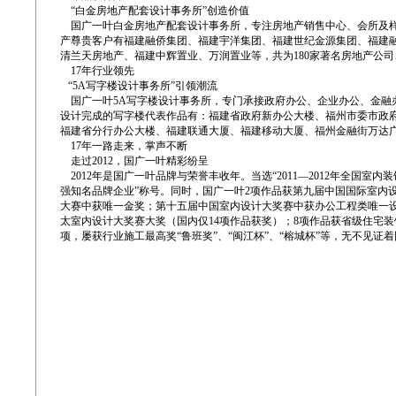
“白金房地产配套设计事务所”创造价值
国广一叶白金房地产配套设计事务所，专注房地产销售中心、会所及样
产尊贵客户有福建融侨集团、福建宇洋集团、福建世纪金源集团、福建
清兰天房地产、福建中辉置业、万润置业等，共为180家著名房地产公司
17年行业领先
“5A写字楼设计事务所”引领潮流
国广一叶5A写字楼设计事务所，专门承接政府办公、企业办公、金融办
设计完成的写字楼代表作品有：福建省政府新办公大楼、福州市委市政
福建省分行办公大楼、福建联通大厦、福建移动大厦、福州金融街万达
17年一路走来，掌声不断
走过2012，国广一叶精彩纷呈
2012年是国广一叶品牌与荣誉丰收年。当选“2011—2012年全国室内
强知名品牌企业”称号。同时，国广一叶2项作品获第九届中国国际室内设
大赛中获唯一金奖；第十五届中国室内设计大奖赛中获办公工程类唯一设计
太室内设计大奖赛大奖（国内仅14项作品获奖）；8项作品获省级住宅
项，屡获行业施工最高奖“鲁班奖”、“闽江杯”、“榕城杯”等，无不见证