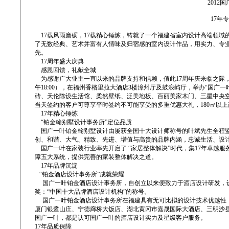
2012
17年
17载风雨磨砺，17载精心锤炼，铸就了一个福建省室内设计高端领域
了无数经典、艺术并富有人情味及归宿感的室内设计作品，用实力、专业
先。
17周年盛大庆典
感恩回馈，礼献全城
为感谢广大业主一直以来的品牌支持和信赖，值此17周年庆来临之际，国广
午18:00），在福州香格里拉大酒店3楼漳州厅及鼓浪屿厅，举办“国广
砖、天伦陈设生活馆、柔然壁纸、泛美地板、百丽美家木门、三星中央
当天签约的客户可尊享平时签约不可能享受的多重优惠大礼，180㎡以上
17年精心锤炼
“铂金翰别墅设计事务所”定位品质
国广一叶铂金翰别墅设计由屡获全国十大设计师称号的叶斌先生全程监
创、和谐、大气、精致、先进、增值与高贵的品牌内涵，忠诚生活、设
国广一叶在家装行业率先开启了 “家居整体解决”时代，集17年卓越服
障五大系统，提供完善的家装整体解决之道。
17年品牌沉淀
“铂金酒店设计事务所”成就荣耀
国广一叶铂金酒店设计事务所，自创立以来便致力于酒店设计研发，设计
奖：“中国十大品牌酒店设计机构”的称号。
国广一叶铂金酒店设计事务所在福建具有无可比拟的设计技术优越性，
厦门银鹭山庄、宁德廊桥大饭店、湖北黄冈市嘉晟国际大酒店、三明沙
国广一叶，都是认可国广一叶的酒店设计实力及星级客户服务。
17年品质保障