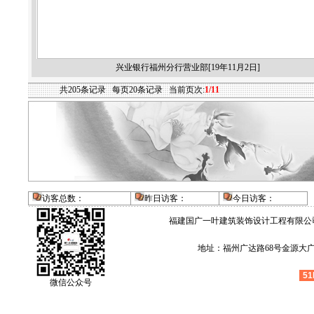
兴业银行福州分行营业部[19年11月2日]
共
205
条记录
每页
20
条记录
当前页次:
1/11
访客总数：
昨日访客：
今日访客
：
福建国广一叶建筑装饰设计工程有限公
地址：福州广达路68号金源大广场4层
51
微信公众号