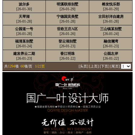
波尔多
明溪联排别墅
榕发悦乐郡
[26-01-30]
[26-01-29]
[26-01-29]
天琴湖
宁德国宾美墅
古田杉洋自建房
[26-01-28]
[26-01-28]
[26-01-28]
公园道一号
世欧王庄A区
三山镇某别墅
[26-01-28]
[26-01-26]
[26-01-24]
福清某别墅
登云湖别墅
融信澜湾
[26-01-24]
[26-01-23]
[26-01-23]
建发养云二期
香江明珠
公园左岸
[26-01-23]
[26-01-22]
[26-01-22]
共
1294
项
60
项/页
1/22页
[头页]
[上页]
[下页]
[尾页]