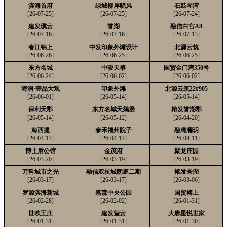
滨海首府
绿城柳岸晓风
石鼓琴湾
[26-07-25]
[26-07-25]
[26-07-24]
建发璞云
誉湖
融信白宫A8
[26-07-16]
[26-07-16]
[26-07-13]
春江锦上
中发印象外滩设计
北源云筑
[26-06-26]
[26-06-25]
[26-06-25]
东方名城
中骏天禧
国贸金门湾350号
[26-06-24]
[26-06-02]
[26-06-02]
海润·壹品大观
印象外滩
北源云筑22#905
[26-06-01]
[26-05-14]
[26-05-14]
保利天郡
东方名城天鹅堡
榕发誉湖郡
[26-05-14]
[26-05-12]
[26-04-20]
海西提
泰禾福州院子
融湾澜玥
[26-04-17]
[26-04-17]
[26-04-11]
博士后公馆
金茂府
聚龙庄园
[26-03-20]
[26-03-19]
[26-03-19]
万科城市之光
融信双杭城朗庭二期
榕发誉湖
[26-03-17]
[26-03-17]
[26-03-06]
罗源滨海新城
嘉森中央公园
国贸榕上
[26-02-28]
[26-02-02]
[26-01-31]
世欧王庄
建发玺云
大唐星悦世家
[26-01-31]
[26-01-31]
[26-01-30]