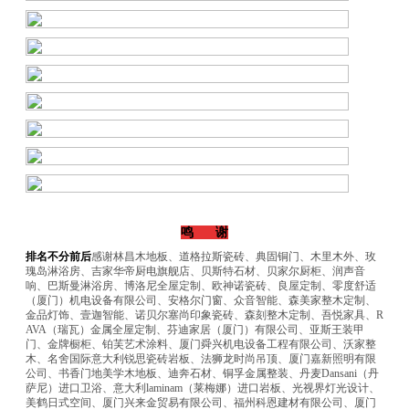
鸣 谢
排名不分前后
感谢林昌木地板、道格拉斯瓷砖、典固铜门、木里木外、玫
瑰岛淋浴房、吉家华帝厨电旗舰店、贝斯特石材、贝家尔厨柜、润声音
响、巴斯曼淋浴房、博洛尼全屋定制、欧神诺瓷砖、良屋定制、零度舒适
（厦门）机电设备有限公司、安格尔门窗、众音智能、森美家整木定制、
金品灯饰、壹迦智能、诺贝尔塞尚印象瓷砖、森刻整木定制、吾悦家具、R
AVA（瑞瓦）金属全屋定制、芬迪家居（厦门）有限公司、亚斯王装甲
门、金牌橱柜、铂芙艺术涂料、厦门舜兴机电设备工程有限公司、沃家整
木、名舍国际意大利锐思瓷砖岩板、法狮龙时尚吊顶、厦门嘉新照明有限
公司、书香门地美学木地板、迪奔石材、铜孚金属整装、丹麦Dansani（丹
萨尼）进口卫浴、意大利laminam（莱梅娜）进口岩板、光视界灯光设计、
美鹤日式空间、厦门兴来金贸易有限公司、福州科恩建材有限公司、厦门