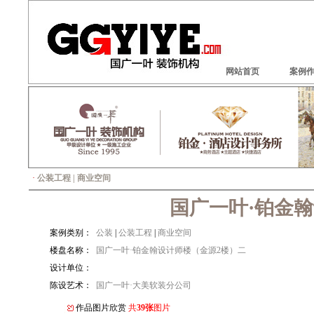
网站首页
案例
·
公装工程 | 商业空间
国广一叶·铂金
案例类别：
公装
|
公装工程
|
商业空间
楼盘名称：
国广一叶·铂金翰设计师楼（金源2楼）二
设计单位：
陈设艺术：
国广一叶·大美软装分公司
作品图片欣赏
共
39张
图片